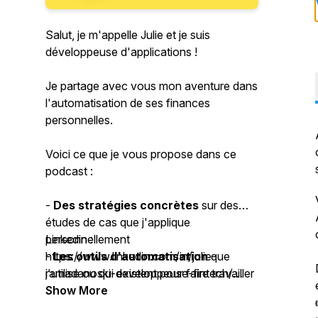
Salut, je m'appelle Julie et je suis
développeuse d'applications !
Je partage avec vous mon aventure dans
l'automatisation de ses finances
personnelles.
Voici ce que je vous propose dans ce
podcast :
-
Des stratégies concrètes
sur des
études de cas que j'applique
personnellement
Linkedin :
-
https://www.linkedin.com/in/julie-
Les outils d'automatisation
que
j'utilise ou qui existent pour faire travailler
ramadanoski-developpeuse-fintech/
mon argent sans "intervention". Je vous
Blog : https://julie-ramadanoski.dev/
Show More
expliquerez mon concept de la passivité