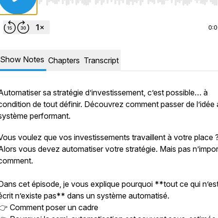
Use Left/Right to seek, Home/End to jump to start o
0:
Show Notes
Chapters
Transcript
Automatiser sa stratégie d’investissement, c’est possible… à
condition de tout définir. Découvrez comment passer de l’idée
système performant.
Vous voulez que vos investissements travaillent à votre place
Alors vous devez automatiser votre stratégie. Mais pas n’impo
comment.
Dans cet épisode, je vous explique pourquoi **tout ce qui n’es
écrit n’existe pas** dans un système automatisé.
👉 Comment poser un cadre