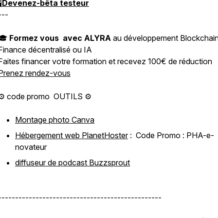

Devenez-bêta testeur
---
🎓
Formez vous avec ALYRA
au développement Blockchain
Finance décentralisé ou IA
Faites financer votre formation et recevez 100€ de réduction
Prenez rendez-vous
⚙️ code promo OUTILS ⚙️
Montage photo Canva
Hébergement web PlanetHoster
: Code Promo : PHA-e-
novateur
diffuseur de podcast Buzzsprout
------------------------------------------------