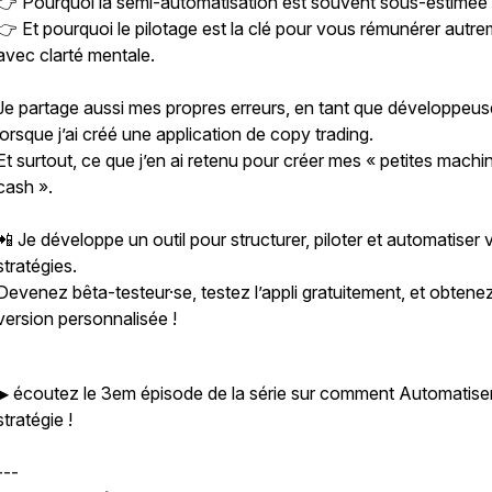
👉 Pourquoi la semi-automatisation est souvent sous-estimé
👉 Et pourquoi le pilotage est la clé pour vous rémunérer autre
avec clarté mentale.
Je partage aussi mes propres erreurs, en tant que développeus
lorsque j’ai créé une application de copy trading.
Et surtout, ce que j’en ai retenu pour créer mes « petites machi
cash ».
📲 Je développe un outil pour structurer, piloter et automatiser 
stratégies.
Devenez bêta-testeur·se, testez l’appli gratuitement, et obtene
version personnalisée !
▶ écoutez le 3em épisode de la série sur comment Automatise
stratégie !
---