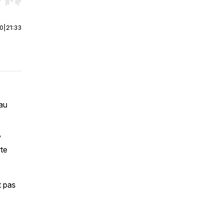
r end. Hold shift to jump forward or backward.
00
|
21:33
 au
 ?
rte
t pas