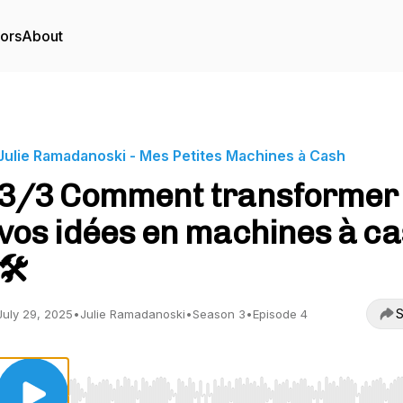
tors
About
Julie Ramadanoski - Mes Petites Machines à Cash
3/3 Comment transformer
vos idées en machines à c
🛠️
S
July 29, 2025
•
Julie Ramadanoski
•
Season 3
•
Episode 4