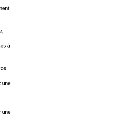
e
ment,
e,
nes à
vos
z une
r une