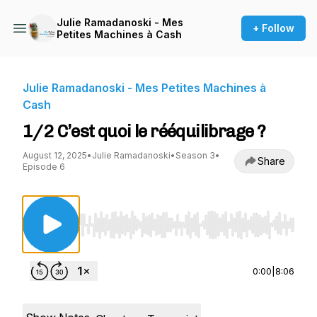
Julie Ramadanoski - Mes
+ Follow
Petites Machines à Cash
Julie Ramadanoski - Mes Petites Machines à
Cash
1/2 C’est quoi le rééquilibrage ?
August 12, 2025
•
Julie Ramadanoski
•
Season 3
•
Share
Episode 6
Use Left/Right to seek, Home/End to jump to st
0:00
|
8:06