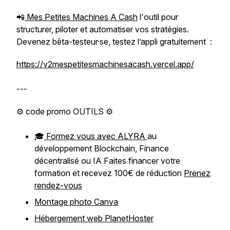
📲
Mes Petites Machines A Cash
l'outil pour
structurer, piloter et automatiser vos stratégies.
Devenez bêta-testeur·se, testez l’appli gratuitement :
https://v2mespetitesmachinesacash.vercel.app/
---
⚙️ code promo OUTILS ⚙️
🎓
Formez vous avec ALYRA
au
développement Blockchain, Finance
décentralisé ou IA Faites financer votre
formation et recevez 100€ de réduction
Prenez
rendez-vous
Montage photo Canva
Hébergement web PlanetHoster