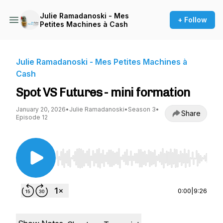
Julie Ramadanoski - Mes
+ Follow
Petites Machines à Cash
Julie Ramadanoski - Mes Petites Machines à
Cash
Spot VS Futures - mini formation
January 20, 2026
•
Julie Ramadanoski
•
Season 3
•
Share
Episode 12
Use Left/Right to seek, Home/End to jump to st
0:00
|
9:26