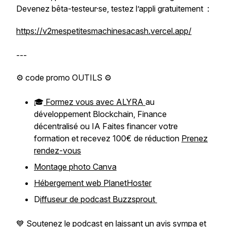
Devenez bêta-testeur·se, testez l’appli gratuitement :
https://v2mespetitesmachinesacash.vercel.app/
---
⚙️ code promo OUTILS ⚙️
🎓
Formez vous avec ALYRA
au
développement Blockchain, Finance
décentralisé ou IA Faites financer votre
formation et recevez 100€ de réduction
Prenez
rendez-vous
Montage photo Canva
Hébergement web PlanetHoster
D
iffuseur de podcast Buzzsprout
💙 Soutenez le podcast en laissant un avis sympa et