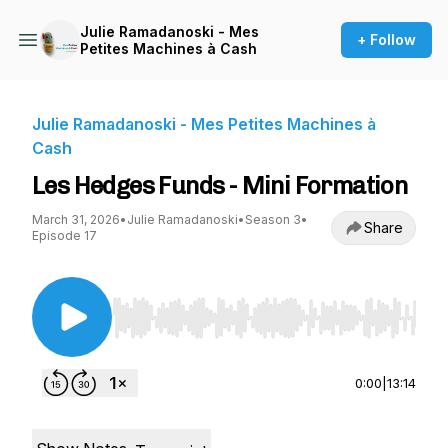
Julie Ramadanoski - Mes
+ Follow
Petites Machines à Cash
Julie Ramadanoski - Mes Petites Machines à
Cash
Les Hedges Funds - Mini Formation
March 31, 2026
•
Julie Ramadanoski
•
Season 3
•
Share
Episode 17
Use Left/Right to seek, Home/End to jump to st
0:00
|
13:14