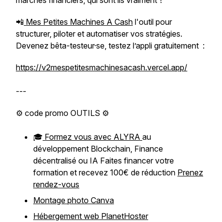
marchés financiers, qui sont ils vraiment ?
📲
Mes Petites Machines A Cash
l'outil pour
structurer, piloter et automatiser vos stratégies.
Devenez bêta-testeur·se, testez l’appli gratuitement :
https://v2mespetitesmachinesacash.vercel.app/
---
⚙️ code promo OUTILS ⚙️
🎓
Formez vous avec ALYRA
au
développement Blockchain, Finance
décentralisé ou IA Faites financer votre
formation et recevez 100€ de réduction
Prenez
rendez-vous
Montage photo Canva
Hébergement web PlanetHoster