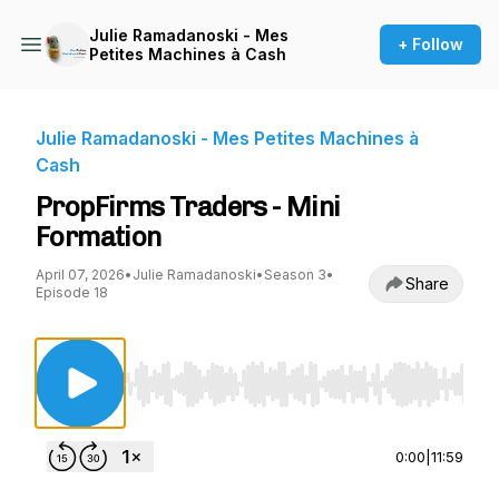
Julie Ramadanoski - Mes
+ Follow
Petites Machines à Cash
Julie Ramadanoski - Mes Petites Machines à
Cash
PropFirms Traders - Mini
Formation
April 07, 2026
•
Julie Ramadanoski
•
Season 3
•
Share
Episode 18
Use Left/Right to seek, Home/End to jump to st
0:00
|
11:59